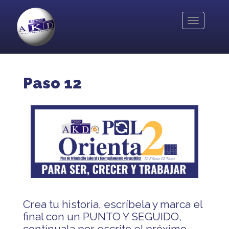
Pasar
al
Toggle
contenido
navigation
principal
Paso 12
Crea tu historia, escríbela y marca el
final con un PUNTO Y SEGUIDO,
contínuala por escrito el próximo