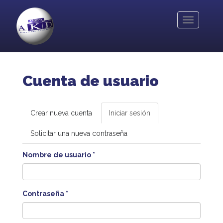
Pasar
al
Toggle
contenido
navigation
principal
Cuenta de usuario
Solapas
Crear nueva cuenta
Iniciar sesión
(solapa
activa)
principales
Solicitar una nueva contraseña
Nombre de usuario
*
Contraseña
*