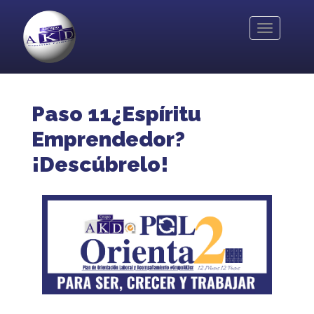
Pasar
al
Toggle
contenido
navigation
principal
Paso 11¿Espíritu
Emprendedor?
¡Descúbrelo!