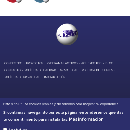
CONOCENOS
PROYECTOS
PROGRAMAS ACTIVOS
ACUERDO REC
BLOG
CONTACTO
POLÍTICA DE CALIDAD
AVISO LEGAL
POLÍTICA DE COOKIES
POLÍTICA DE PRIVACIDAD
INICIAR SESIÓN
OFICINAS CENTRALES:
Este sitio utiliza cookies propias y de terceros para mejorar tu experiencia.
Calle Alarcón, 6 - Daimiel
Si continúas navegando por esta página, entenderemos que das
Calle Soledad, 21 - Villarrubia de los Ojos
Más información
tu consentimiento para instalarlas.
Teléfonos: 926260001 - 926266632
akd@akd-cr.com