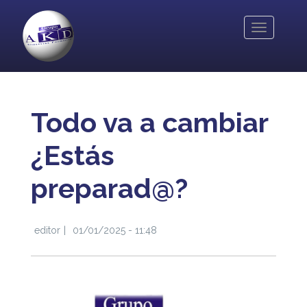
Pasar
al
Toggle
contenido
navigation
principal
Todo va a cambiar
¿Estás
preparad@?
editor
01/01/2025 - 11:48