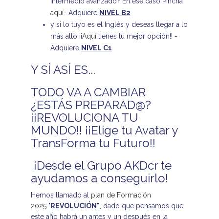
intermedio avanzado? En ese caso Pincha
aquí
- Adquiere
NIVEL B2
y si lo tuyo es el Inglés y deseas llegar a lo
más alto ¡¡
Aquí
tienes tu mejor opción!! -
Adquiere
NIVEL C1
Y SÍ ASÍ ES...
TODO VA A CAMBIAR
¿ESTÁS PREPARAD@?
¡¡REVOLUCIONA TU
MUNDO!! ¡¡Elige tu Avatar y
TransForma tu Futuro!!
¡Desde el Grupo AKDcr te
ayudamos a conseguirlo!
Hemos llamado al
plan de Formación
2025
"
REVOLUCIÓN"
, dado que pensamos que
este año habrá un antes y un después en la