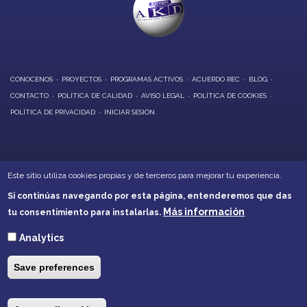
CONOCENOS
PROYECTOS
PROGRAMAS ACTIVOS
ACUERDO REC
BLOG
CONTACTO
POLÍTICA DE CALIDAD
AVISO LEGAL
POLÍTICA DE COOKIES
POLÍTICA DE PRIVACIDAD
INICIAR SESIÓN
OFICINAS CENTRALES:
Este sitio utiliza cookies propias y de terceros para mejorar tu experiencia.
Calle Alarcón, 6 - Daimiel
Si continúas navegando por esta página, entenderemos que das
Calle Soledad, 21 - Villarrubia de los Ojos
Más información
tu consentimiento para instalarlas.
Teléfonos: 926260001 - 926266632
akd@akd-cr.com
Analytics
Save preferences
e
Los buenos equipos acaban por ser grandes equipos cuando
E
sus integrantes confían los unos en los otros lo suficiente para