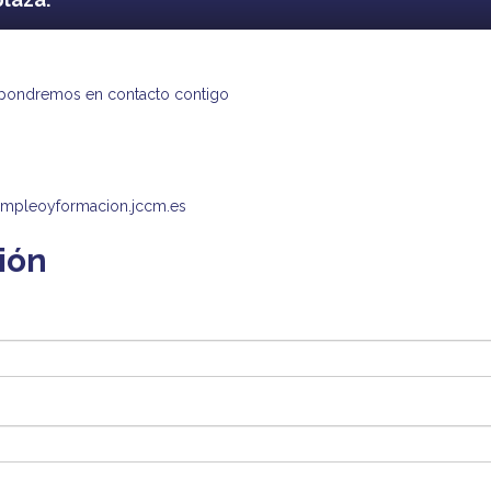
.
s pondremos en contacto contigo
en empleoyformacion.jccm.es
ión