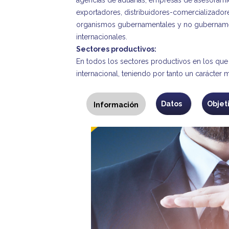
exportadores, distribuidores-comercializadores
organismos gubernamentales y no gubernamen
internacionales.
Sectores productivos:
En todos los sectores productivos en los que
internacional, teniendo por tanto un carácter 
Programa
Datos
Objet
Información
(solapa
activa)