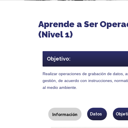
Aprende a Ser Operad
(Nivel 1)
Objetivo:
Realizar operaciones de grabación de datos, as
gestión, de acuerdo con instrucciones, normati
al medio ambiente.
Programa
Datos
Objet
Información
(solapa
activa)