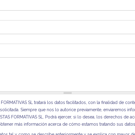
ATIVAS SL tratará los datos facilitados, con la finalidad de contes
ón solicitada. Siempre que nos lo autorice previamente, enviaremos inf
STAS FORMATIVAS SL. Podrá ejercer, si lo desea, los derechos de acc
obtener más información acerca de cómo estamos tratando sus dato
s tal y como se describe anteriormente y se explica con mayor detall