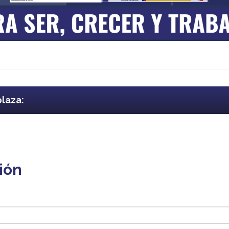
plaza:
ión