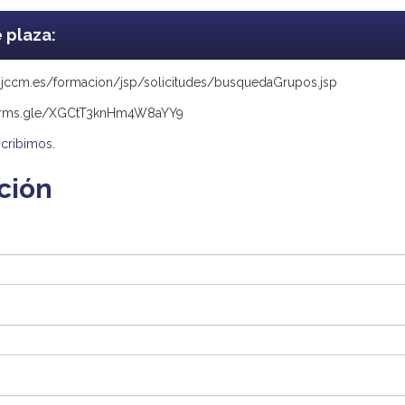
e plaza:
o.jccm.es/formacion/jsp/solicitudes/busquedaGrupos.jsp
forms.gle/XGCtT3knHm4W8aYY9
scribimos.
ción