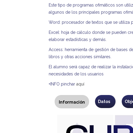
Este tipo de programas ofimáticos son utiliz
algunos de los principales programas ofimá
Word: procesador de textos que se utiliza pa
Excel: hoja de cálculo donde se pueden crea
elaborar estadísticas y demás.
Access: herramienta de gestión de bases de 
libros y otras acciones similares.
El alumno será capaz de realizar la instalac
necesidades de los usuarios
+INFO pinchar
aquí
Programa
Datos
Obj
Información
(solapa
activa)