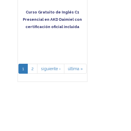
Curso Gratuito de Inglés C1
Presencial en AKD Daimiel con
certificación oficial incluida
1
2
siguiente ›
última »