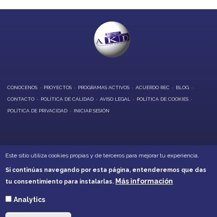
CONOCENOS
PROYECTOS
PROGRAMAS ACTIVOS
ACUERDO REC
BLOG
CONTACTO
POLÍTICA DE CALIDAD
AVISO LEGAL
POLÍTICA DE COOKIES
POLÍTICA DE PRIVACIDAD
INICIAR SESIÓN
OFICINAS CENTRALES:
Este sitio utiliza cookies propias y de terceros para mejorar tu experiencia.
Calle Alarcón, 6 - Daimiel
Si continúas navegando por esta página, entenderemos que das
Calle Soledad, 21 - Villarrubia de los Ojos
Más información
tu consentimiento para instalarlas.
Teléfonos: 926260001 - 926266632
akd@akd-cr.com
Analytics