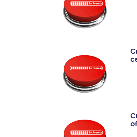
C
ce
C
of