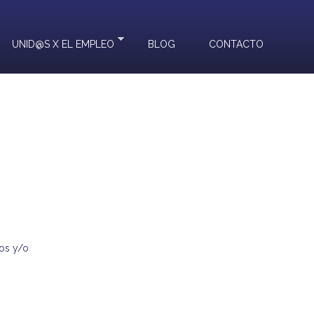
UNID@S X EL EMPLEO
BLOG
CONTACTO
os y/o