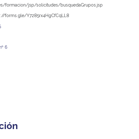
.es/formacion/jsp/solicitudes/busquedaGrupos.jsp
s://forms.gle/Y7285rx4HgCfCqLL8
5
nº 6
ción