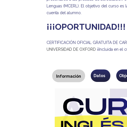
Lenguas (MCERL). El objetivo del curso es l
cuenta del alumno.
¡¡¡OPORTUNIDAD!!!
CERTIFICACIÓN OFICIAL GRATUITA DE C
UNIVERSIDAD DE OXFORD
¡¡Incluida en el 
Programa
Datos
Obj
Información
(solapa
activa)