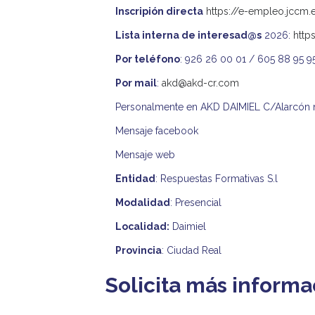
Inscripión directa
https://e-empleo.jccm
Lista interna de interesad@s
2026:
http
Por teléfono
: 926 26 00 01 / 605 88 95 9
Por mail
:
akd@akd-cr.com
Personalmente en AKD DAIMIEL C/Alarcón 
Mensaje facebook
Mensaje web
Entidad
: Respuestas Formativas S.l
Modalidad
: Presencial
Localidad:
Daimiel
Provincia
: Ciudad Real
Solicita más informa