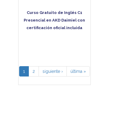
Curso Gratuito de Inglés C1
Presencial en AKD Daimiel con
certificación oficial incluida
1
2
siguiente ›
última »