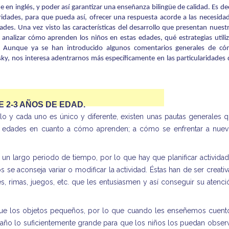
 en inglés, y poder así garantizar una enseñanza bilingüe de calidad. Es dec
ridades, para que pueda así, ofrecer una respuesta acorde a las necesida
des. Una vez visto las características del desarrollo que presentan nuest
 analizar cómo aprenden los niños en estas edades, qué estrategias utili
. Aunque ya se han introducido algunos comentarios generales de c
sky, nos interesa adentrarnos más específicamente en las particularidades 
 2-3 AÑOS DE EDAD.
lo y cada uno es único y diferente, existen unas pautas generales 
tas edades en cuanto a cómo aprenden; a cómo se enfrentar a nue
un largo periodo de tiempo, por lo que hay que planificar activida
 se aconseja variar o modificar la actividad. Éstas han de ser creativ
es, rimas, juegos, etc. que les entusiasmen y así conseguir su atenci
que los objetos pequeños, por lo que cuando les enseñemos cuent
maño lo suficientemente grande para que los niños los puedan obser