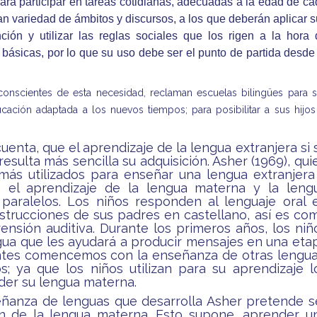
ara participar en tareas cotidianas, adecuadas a la edad de c
an variedad de ámbitos y discursos, a los que deberán aplicar 
ión y utilizar las reglas sociales que los rigen a la hora 
as básicas, por lo que su uso debe ser el punto de partida desde
conscientes de esta necesidad, reclaman escuelas bilingües para 
cación adaptada a los nuevos tiempos; para posibilitar a sus hijos
nta, que el aprendizaje de la lengua extranjera si 
ulta más sencilla su adquisición. Asher (1969), qui
más utilizados para enseñar una lengua extranjera
 el aprendizaje de la lengua materna y la leng
paralelos. Los niños responden al lenguaje oral 
nstrucciones de sus padres en castellano, así es co
ensión auditiva. Durante los primeros años, los niñ
ua que les ayudará a producir mensajes en una eta
 antes comencemos con la enseñanza de otras lengua
; ya que los niños utilizan para su aprendizaje l
der su lengua materna.
ñanza de lenguas que desarrolla Asher pretende s
ión de la lengua materna. Esto supone, aprender u