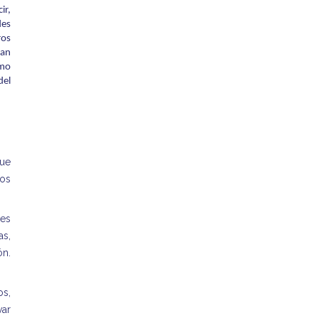
ir,
des
ros
zan
ómo
del
que
vos
des
as,
ón.
os,
var