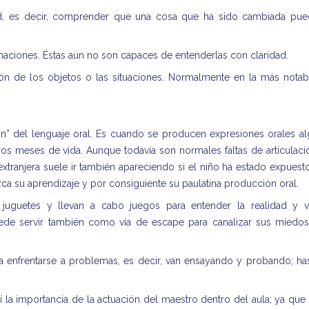
ad, es decir, comprender que una cosa que ha sido cambiada pu
aciones. Éstas aún no son capaces de entenderlas con claridad.
ón de los objetos o las situaciones. Normalmente en la más notab
n” del lenguaje oral. Es cuando se producen expresiones orales a
os meses de vida. Aunque todavía son normales faltas de articulaci
extranjera suele ir también apareciendo si el niño ha estado expuest
zca su aprendizaje y por consiguiente su paulatina producción oral.
s juguetes y llevan a cabo juegos para entender la realidad y 
de servir también como vía de escape para canalizar sus miedo
ara enfrentarse a problemas, es decir, van ensayando y probando; ha
 la importancia de la actuación del maestro dentro del aula; ya que