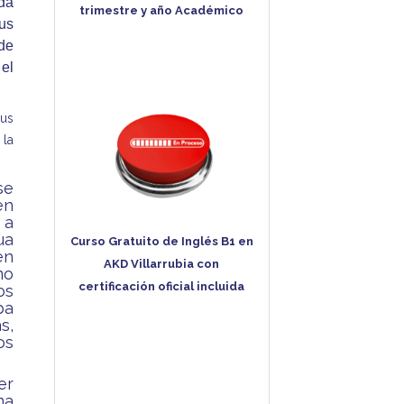
ada
trimestre y año Académico
sus
de
 el
sus
 la
se
en
 a
ua
Curso Gratuito de Inglés B1 en
en
AKD Villarrubia con
mo
certificación oficial incluida
os
pa
s,
os
er
na