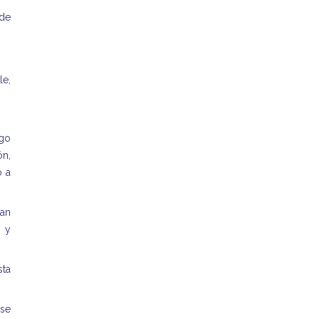
ede
le,
lgo
ón,
o a
van
s y
sta
 se