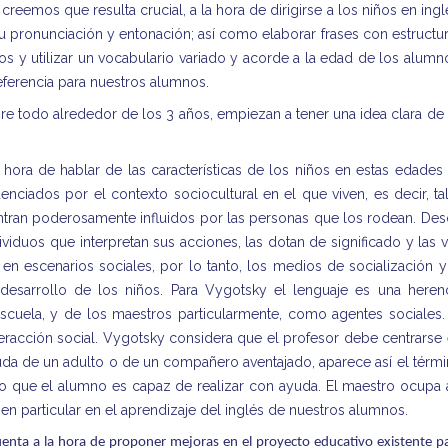
creemos que resulta crucial, a la hora de dirigirse a los niños en ingl
 pronunciación y entonación; así como elaborar frases con estructu
s y utilizar un vocabulario variado y acorde a la edad de los alumn
ferencia para nuestros alumnos.
bre todo alrededor de los 3 años, empiezan a tener una idea clara de
a hora de hablar de las características de los niños en estas edades
enciados por el contexto sociocultural en el que viven, es decir, ta
tran poderosamente influidos por las personas que los rodean. De
viduos que interpretan sus acciones, las dotan de significado y las 
n escenarios sociales, por lo tanto, los medios de socialización y
 desarrollo de los niños. Para Vygotsky el lenguaje es una heren
 escuela, y de los maestros particularmente, como agentes sociales.
eracción social. Vygotsky considera que el profesor debe centrarse
uda de un adulto o de un compañero aventajado, aparece así el térm
lo que el alumno es capaz de realizar con ayuda. El maestro ocupa 
 en particular en el aprendizaje del inglés de nuestros alumnos.
enta a la hora de proponer mejoras en el proyecto educativo existente p