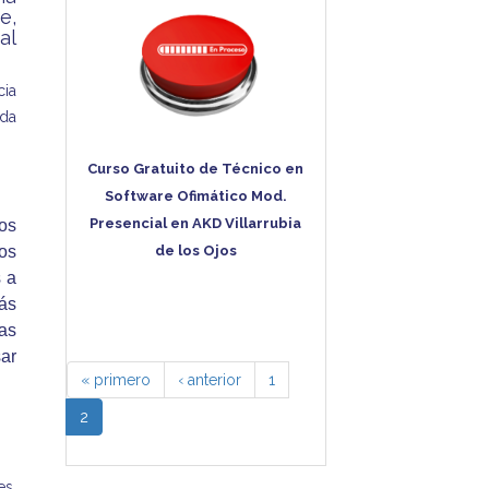
e,
al
cia
ada
Curso Gratuito de Técnico en
Software Ofimático Mod.
Presencial en AKD Villarrubia
os
los
de los Ojos
s a
ás
tas
sar
« primero
‹ anterior
1
2
es,