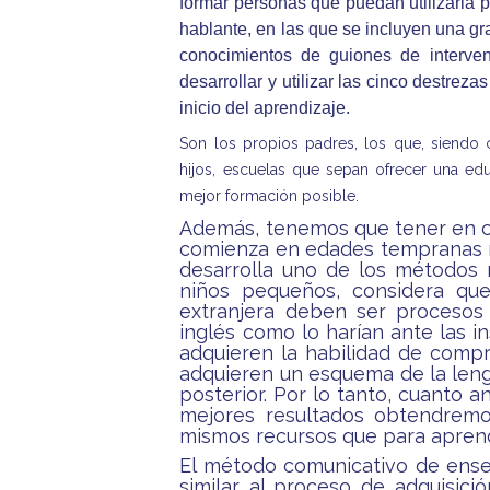
formar personas que puedan utilizarla p
hablante, en las que se incluyen una gr
conocimientos de guiones de intervenc
desarrollar y utilizar las cinco destrez
inicio del aprendizaje.
Son los propios padres, los que, siendo 
hijos, escuelas que sepan ofrecer una edu
mejor formación posible.
Además, tenemos que tener en cue
comienza en edades tempranas res
desarrolla uno de los métodos 
niños pequeños, considera que
extranjera deben ser procesos 
inglés como lo harían ante las i
adquieren la habilidad de compr
adquieren un esquema de la leng
posterior. Por lo tanto, cuanto
mejores resultados obtendremos
mismos recursos que para apren
El método comunicativo de ense
similar al proceso de adquisic