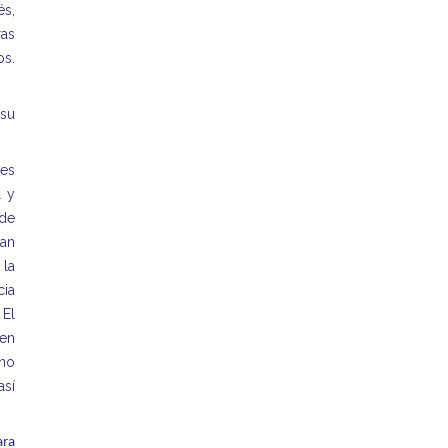
és,
ras
os.
 su
 es
l y
sde
van
 la
cia
 El
 en
ino
así
ara