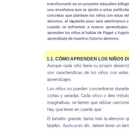
transformarlo en un proyecto educativo bilingüe
una enseñanza que se ajuste a estas particula
concretas que plantean los niños con estas eda
alumnos, el siguiente paso será adentrarnos y
cuando se enfrentan a nuevos aprendizajes
aprenden los niños al hablar de Piaget y Vygot
aprendizaje de nuestros futuros alumnos.
1.1.
CÓMO APRENDEN LOS NIÑOS DE
Aunque cada niño tiene su propio desarrol
son características de los niños con es
aprendizajes.
Los niños no pueden concentrarse durante 
cortas y variadas. Cada cinco o diez minutos
imaginativas, se tienen que utilizar cancion
Hay que tener en cuenta que:
El tamaño grande, llama más la atención 
tarjetas,
flashcards
, etc. deben tener un ta