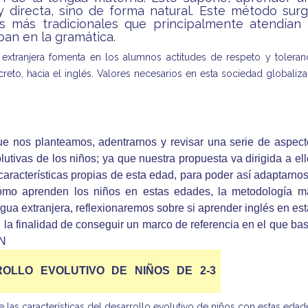
y directa, sino de forma natural. Este método surg
 más tradicionales que principalmente atendían 
ban en la gramática.
extranjera fomenta en los alumnos actitudes de respeto y toleran
reto, hacia el inglés. Valores necesarios en esta sociedad globaliz
que nos planteamos, adentrarnos y revisar una serie de aspect
lutivas de los niños; ya que nuestra propuesta va dirigida a el
características propias de esta edad, para poder así adaptarno
cómo aprenden los niños en estas edades, la metodología m
ua extranjera, reflexionaremos sobre si aprender inglés en es
 la finalidad de conseguir un marco de referencia en el que ba
EN
OLLO EVOLUTIVO DE NIÑOS DE 2-3
 las características del desarrollo evolutivo de niños con estas edad