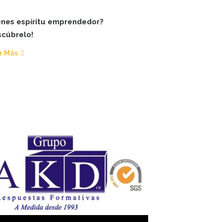
enes espíritu emprendedor?
scúbrelo!
r Más