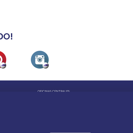
DO!
OFICINAS CENTRALES:
Calle Alarcón, 6 - Daimiel
Calle Soledad, 21 - Villarrubia de los Ojos
Teléfonos: 926260001 - 926266632
akd@akd-cr.com