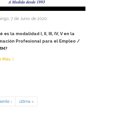
ngo, 7 de Junio de 2020
 es la modalidad I, II, III, IV, V en la
mación Profesional para el Empleo /
MM?
r Más
iente ›
última »