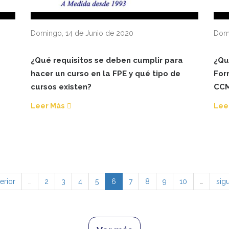
Domingo, 14 de Junio de 2020
Domi
¿Qué requisitos se deben cumplir para
¿Qué
hacer un curso en la FPE y qué tipo de
For
cursos existen?
CC
Leer Más
Lee
terior
…
2
3
4
5
6
7
8
9
10
…
sigu