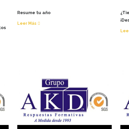
Resume tu año
¿Ti
¡De
Leer Más
tos
Lee